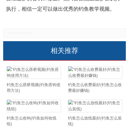
执行，相信一定可以做出优秀的钓鱼教学视频。
免责声明：本网站所有信息仅供参考，不做交易和服务的根据，如自行使用本网资料发生偏差，本站概不负责，亦不负任何法律责任。如有侵权行为，请第一时间联系我们修改或删除，多谢。
相关推荐
钓鱼怎么搭桥视频(钓鱼搭钩使
钓鱼怎么收费最好(钓鱼怎么收
用方法)
费最好赚钱)
钓鱼怎么收钩(钓鱼如何收线
钓鱼怎么放线最好(钓鱼怎么装
组)
线)