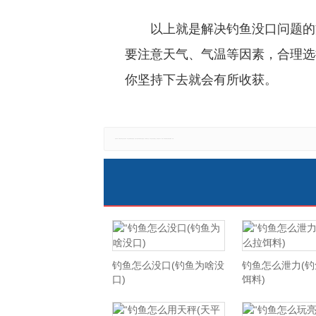
以上就是解决钓鱼没口问题的
要注意天气、气温等因素，合理选
你坚持下去就会有所收获。
免责声明：本网站所有信息仅供参考，不做交易和服务的根据，如自行使用本网资料发生偏差，本站概不负责，亦不负任何法律责任。如有侵权行为，请第一时间联系我们修改或删除，多谢。
钓鱼怎么没口(钓鱼为啥没
钓鱼怎么泄力(
口)
饵料)