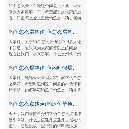
钓鱼怎么爱上鱼池这个问题很重要，今天
来为大家讲解一下，希望能引起大家的重
视。钓鱼怎么爱上鱼池钓鱼是一项古老而
充满乐趣的活动。无论你是新手还是老
手，钓鱼总能让你体
钓鱼怎么滑钩(钓鱼怎么滑钩最好)
大家好，关于钓鱼怎么滑钩这个很多人还
不知道，呆呆来为大家解答以上的问题，
现在让我们一起来了解。什么是滑钩？滑
钩是一种钓鱼用具，可让鱼儿在吃饵时更
容易上钩。它通常
钓鱼怎么爆箱(钓鱼的时候爆杆的后果)
大家好，纯纯今天来为大家讲解下钓鱼怎
么爆箱，希望对遇到这个问题的小伙伴有
所帮助。如何爆箱钓鱼？钓鱼是一项非常
受欢迎的户外活动，而爆箱则是其中一个
热门的技巧。如果
钓鱼怎么点迷津(钓迷鱼竿质量怎么样)
今天，我们来简单介绍下钓鱼怎么点迷津
这个问题。什么是点迷津点迷津是指在钓
鱼时，通过投放一些特殊的饵料或添加