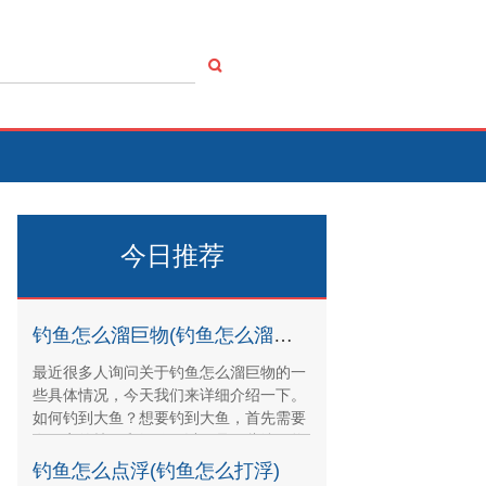
今日推荐
钓鱼怎么溜巨物(钓鱼怎么溜巨物最好)
最近很多人询问关于钓鱼怎么溜巨物的一
些具体情况，今天我们来详细介绍一下。
如何钓到大鱼？想要钓到大鱼，首先需要
有一定的技巧和经验。以下是一些溜巨物
的技巧。选择合适
钓鱼怎么点浮(钓鱼怎么打浮)