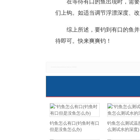
在等待有口的鱼出现时，需要
们上钩。如适当调节浮漂深度、改
综上所述，要钓到有口的鱼并
待即可。快来爽爽钓！
免责声明：本网站所有信息仅供参考，不做交易和服务的根据，如自行使用本网资料发生偏差，本站概不负责，亦不负任何法律责任。如有侵权行为，请第一时间联系我们修改或删除，多谢。
钓鱼怎么有口(钓鱼时有口
钓鱼怎么测试温
但是没鱼怎么办)
么测试水的深度)