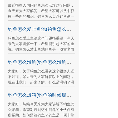
最近很多人询问钓鱼怎么点浮这个问题，
今天来为大家解答，希望大家可以从中获
得一些新的知识。钓鱼怎么点浮钓鱼是一
项非常有趣的活动，而点浮是钓鱼中非常
重要的一个环节，
钓鱼怎么爱上鱼池(钓鱼怎么上瘾)
钓鱼怎么爱上鱼池这个问题很重要，今天
来为大家讲解一下，希望能引起大家的重
视。钓鱼怎么爱上鱼池钓鱼是一项古老而
充满乐趣的活动。无论你是新手还是老
手，钓鱼总能让你体
钓鱼怎么滑钩(钓鱼怎么滑钩最好)
大家好，关于钓鱼怎么滑钩这个很多人还
不知道，呆呆来为大家解答以上的问题，
现在让我们一起来了解。什么是滑钩？滑
钩是一种钓鱼用具，可让鱼儿在吃饵时更
容易上钩。它通常
钓鱼怎么爆箱(钓鱼的时候爆杆的后果)
大家好，纯纯今天来为大家讲解下钓鱼怎
么爆箱，希望对遇到这个问题的小伙伴有
所帮助。如何爆箱钓鱼？钓鱼是一项非常