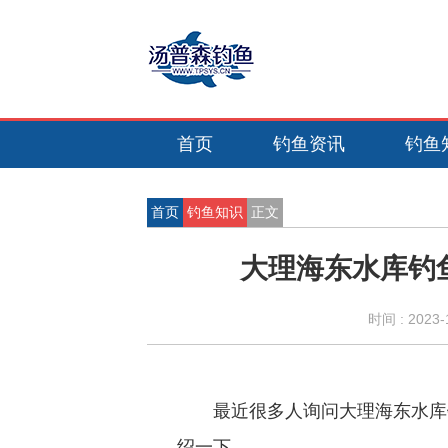
首页
钓鱼资讯
钓鱼
首页
钓鱼知识
正文
大理海东水库钓
时间 :
2023-
最近很多人询问大理海东水库
绍一下。