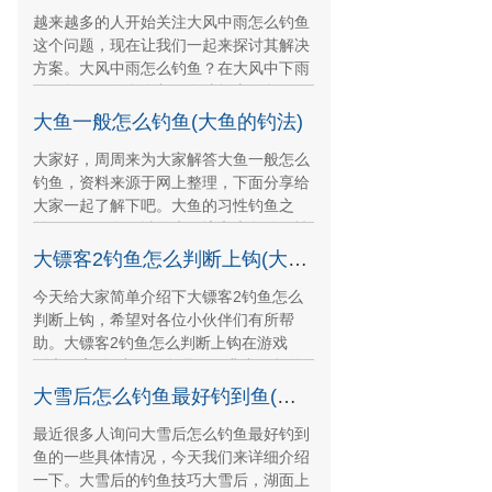
越来越多的人开始关注大风中雨怎么钓鱼
这个问题，现在让我们一起来探讨其解决
方案。大风中雨怎么钓鱼？在大风中下雨
的天气里，很多人都不会选择去钓鱼。但
是对于一些热爱钓
大鱼一般怎么钓鱼(大鱼的钓法)
大家好，周周来为大家解答大鱼一般怎么
钓鱼，资料来源于网上整理，下面分享给
大家一起了解下吧。大鱼的习性钓鱼之
前，了解钓鱼区域的水环境和大鱼的习性
是非常重要的。大多
大镖客2钓鱼怎么判断上钩(大镖客2钓鱼怎么判断上钩没上钩)
今天给大家简单介绍下大镖客2钓鱼怎么
判断上钩，希望对各位小伙伴们有所帮
助。大镖客2钓鱼怎么判断上钩在游戏
《大镖客2》中，钓鱼是一项非常有趣的
活动。但是，如何判断
大雪后怎么钓鱼最好钓到鱼(大雪后野钓鲫鱼)
最近很多人询问大雪后怎么钓鱼最好钓到
鱼的一些具体情况，今天我们来详细介绍
一下。大雪后的钓鱼技巧大雪后，湖面上