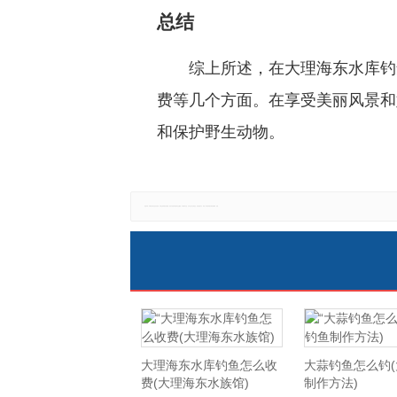
总结
综上所述，在大理海东水库钓
费等几个方面。在享受美丽风景和
和保护野生动物。
免责声明：本网站所有信息仅供参考，不做交易和服务的根据，如自行使用本网资料发生偏差，本站概不负责，亦不负任何法律责任。如有侵权行为，请第一时间联系我们修改或删除，多谢。
大理海东水库钓鱼怎么收
大蒜钓鱼怎么钓
费(大理海东水族馆)
制作方法)