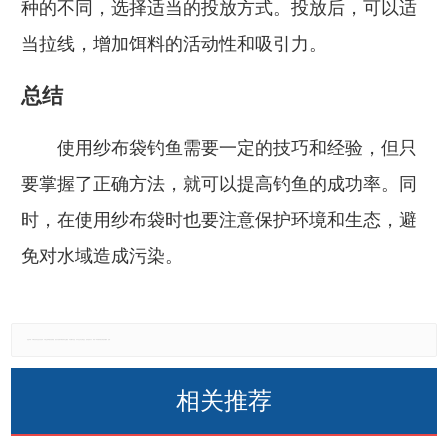
种的不同，选择适当的投放方式。投放后，可以适
当拉线，增加饵料的活动性和吸引力。
总结
使用纱布袋钓鱼需要一定的技巧和经验，但只
要掌握了正确方法，就可以提高钓鱼的成功率。同
时，在使用纱布袋时也要注意保护环境和生态，避
免对水域造成污染。
免责声明：本网站所有信息仅供参考，不做交易和服务的根据，如自行使用本网资料发生偏差，本站概不负责，亦不负任何法律责任。如有侵权行为，请第一时间联系我们修改或删除，多谢。
相关推荐