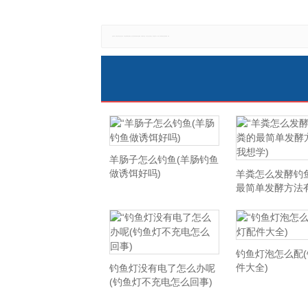
免责声明：本网站所有信息仅供参考，不做交易和服务的根据，如自行使用本网资料发生偏差，本站概不负责，亦不负任何法律责任。如有侵权行为，请第一时间联系我们修改或删除，多谢。
羊肠子怎么钓鱼(羊肠钓鱼
做诱饵好吗)
羊粪怎么发酵钓
最简单发酵方法
学)
钓鱼灯泡怎么配
件大全)
钓鱼灯没有电了怎么办呢
(钓鱼灯不充电怎么回事)