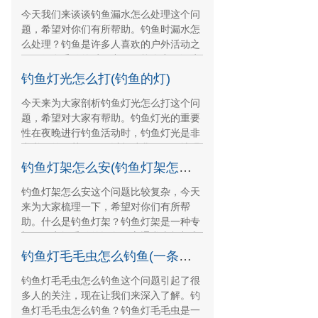
今天我们来谈谈钓鱼漏水怎么处理这个问
题，希望对你们有所帮助。钓鱼时漏水怎
么处理？钓鱼是许多人喜欢的户外活动之
一，但在垂钓的过程中，可能会出现漏水
问题。在此，
钓鱼灯光怎么打(钓鱼的灯)
今天来为大家剖析钓鱼灯光怎么打这个问
题，希望对大家有帮助。钓鱼灯光的重要
性在夜晚进行钓鱼活动时，钓鱼灯光是非
常必要的。其不仅可以帮助我们更好地观
察钓场情况，还可
钓鱼灯架怎么安(钓鱼灯架怎么安装)
钓鱼灯架怎么安这个问题比较复杂，今天
来为大家梳理一下，希望对你们有所帮
助。什么是钓鱼灯架？钓鱼灯架是一种专
门用于夜间垂钓的设备，它通常由灯架和
支撑架组成。灯架可
钓鱼灯毛毛虫怎么钓鱼(一条毛毛虫自己做灯笼)
钓鱼灯毛毛虫怎么钓鱼这个问题引起了很
多人的关注，现在让我们来深入了解。钓
鱼灯毛毛虫怎么钓鱼？钓鱼灯毛毛虫是一