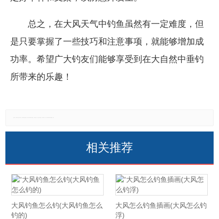
总之，在大风天气中钓鱼虽然有一定难度，但
是只要掌握了一些技巧和注意事项，就能够增加成
功率。希望广大钓友们能够享受到在大自然中垂钓
所带来的乐趣！
免责声明：本网站所有信息仅供参考，不做交易和服务的根据，如自行使用本网资料发生偏差，本站概不负责，亦不负任何法律责任。如有侵权行为，请第一时间联系我们修改或删除，多谢。
相关推荐
大风钓鱼怎么钓(大风钓鱼怎么
大风怎么钓鱼插画(大风怎么钓
钓的)
浮)