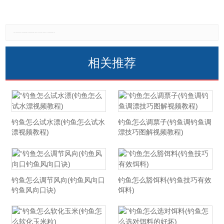
免责声明：本网站所有信息仅供参考，不做交易和服务的根据，如自行使用本网资料发生偏差，本站概不负责，亦不负任何法律责任。如有侵权行为，请第一时间联系我们修改或删除，多谢。
相关推荐
钓鱼怎么试水漂(钓鱼怎么试水
钓鱼怎么调票子(钓鱼调钓鱼调
漂视频教程)
漂技巧图解视频教程)
钓鱼怎么调节风向(钓鱼风向口
钓鱼怎么豁饵料(钓鱼技巧有效
钓鱼风向口诀)
饵料)