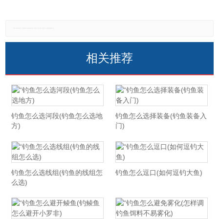
免责声明：本网站所有信息仅供参考，不做交易和服务的根据，如自行使用本网资料发生偏差，本站概不负责，亦不负任何法律责任。如有侵权行为，请第一时间联系我们修改或删除，多谢。
相关推荐
钓鱼怎么选河段(钓鱼怎么选地
钓鱼怎么选择装备(钓鱼装备入
方)
门)
钓鱼怎么选线组(钓鱼的线组怎
钓鱼怎么逗口(如何逗钓大鱼)
么选)