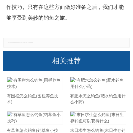
作技巧。只有在这些方面做好准备之后，我们才能
够享受到美妙的钓鱼之旅。
免责声明：本网站所有信息仅供参考，不做交易和服务的根据，如自行使用本网资料发生偏差，本站概不负责，亦不负任何法律责任。如有侵权行为，请第一时间联系我们修改或删除，多谢。
相关推荐
有围栏怎么钓鱼(围栏养鱼技
有肥水怎么钓鱼(肥水钓鱼用什
术)
么小药)
有草鱼怎么钓鱼(钓草鱼小技
末日求生怎么钓鱼(末日生存钓