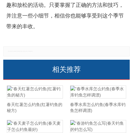
趣和放松的活动。只要掌握了正确的方法和技巧，
并注意一些小细节，相信你也能够享受到这个季节
带来的丰收。
免责声明：本网站所有信息仅供参考，不做交易和服务的根据，如自行使用本网资料发生偏差，本站概不负责，亦不负任何法律责任。如有侵权行为，请第一时间联系我们修改或删除，多谢。
相关推荐
春天红薯怎么钓鱼(红薯钓鱼的
春季水库怎么钓鱼(春季水库钓
秘方)
鱼怎样调漂)