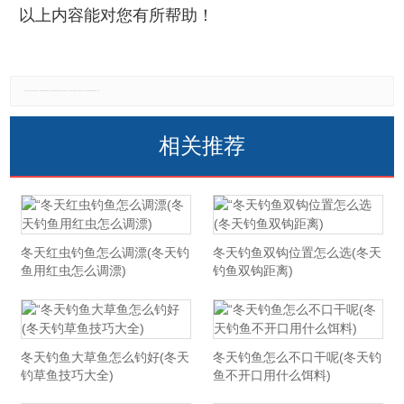
以上内容能对您有所帮助！
免责声明：本网站所有信息仅供参考，不做交易和服务的根据，如自行使用本网资料发生偏差，本站概不负责，亦不负任何法律责任。如有侵权行为，请第一时间联系我们修改或删除，多谢。
相关推荐
冬天红虫钓鱼怎么调漂(冬天钓
冬天钓鱼双钩位置怎么选(冬天
鱼用红虫怎么调漂)
钓鱼双钩距离)
冬天钓鱼大草鱼怎么钓好(冬天
冬天钓鱼怎么不口干呢(冬天钓
钓草鱼技巧大全)
鱼不开口用什么饵料)