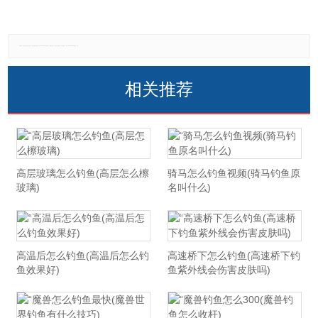
免责声明：本网站所有信息仅供参考，不做交易和服务的根据，如自行使用本网资料发生偏差，本站概不负责，亦不负任何法律责任。如有侵权行为，请第一时间联系我们修改或删除，多谢。
相关推荐
高层玻璃怎么钓鱼(高层怎么檫
骑马怎么钓鱼视频(骑马钓鱼原
玻璃)
名叫什么)
高温后怎么钓鱼(高温后怎么钓
高速桥下怎么钓鱼(高速桥下钓
鱼效果好)
鱼紫外线会伤害皮肤吗)