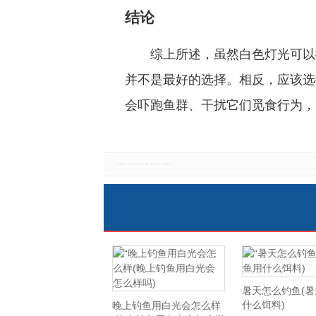
结论
综上所述，虽然白色灯光可以
并不是最好的选择。相反，应该选
会吓跑鱼群、干扰它们觅食行为，
免责声明：本网站所有信息仅供参考，不做交易和服务的根据，如自行使用本网资料发生偏差，本站概不负责，亦不负任何法律责任。如有侵权行为，请第一时间联系我们修改或删除，多谢。
暑天怎么钓鱼(
什么饵料)
晚上钓鱼用白光会怎么样