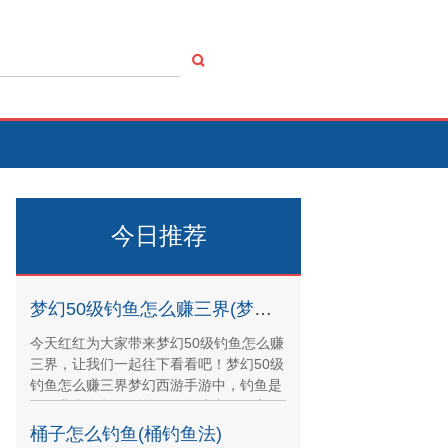
今日推荐
梦幻50级钓鱼怎么赚三界(梦幻西游五开钓鱼2020)
今天红红为大家带来梦幻50级钓鱼怎么赚
三界，让我们一起往下看看吧！梦幻50级
钓鱼怎么赚三界梦幻西游手游中，钓鱼是
一项非常有趣的活动。在游戏中，玩家可
以通过钓鱼获
桶子怎么钓鱼(桶钓鱼法)