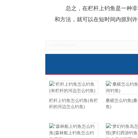
总之，在栏杆上钓鱼是一种非
和方法，就可以在短时间内抓到许
免责声明：本网站所有信息仅供参考，不做交易和服务的根据，如自行使用本网资料发生偏差，本站概不负责，亦不负任何法律责任。如有侵权行为，请第一时间联系我们修改或删除，多谢。
栏杆上钓鱼怎么钓鱼(有栏
桑椹怎么钓鱼(
杆的河边怎么钓鱼)
鱼)