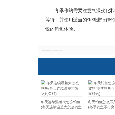
冬季作钓需要注意气温变化和
等待，并使用适当的饵料进行作钓
悦的钓鱼体验。
免责声明：本网站所有信息仅供参考，不做交易和服务的根据，如自行使用本网资料发生偏差，本站概不负责，亦不负任何法律责任。如有侵权行为，请第一时间联系我们修改或删除，多谢。
冬天连续温差大怎么钓鱼
冬天钓鱼怎么不
(冬天连续温差大怎么钓鱼
(冬季钓鱼不打
好)
钓)