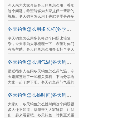
今天来为大家介绍冬天钓鱼怎么用丁香肥
这个问题，希望能够为大家提供一些新的
视角。冬天钓鱼怎么用丁香肥冬季是许多
人最爱钓鱼的季节之一，然而，由于水温
较低，鱼儿的活动
冬天钓鱼怎么用多长杆(冬季钓鱼用多长的手竿合适)
冬天钓鱼怎么用多长杆这个问题比较复
杂，今天来为大家梳理一下，希望对你们
有所帮助。冬天钓鱼怎么用多长杆？冬天
钓鱼需要用到不同的装备和技巧，其中钓
竿就是最重要的一件
冬天钓鱼怎么调气温(冬天钓鱼怎么调气温视频)
最近很多人在问冬天钓鱼怎么调气温，今
天露露整理了一些相关资料，下面分享给
大家一起了解下吧。冬天钓鱼调节气温的
方法冬天钓鱼是一项非常有趣的活动，但
寒冷的气温可能会
冬天钓鱼怎么挑时间(冬天钓鱼怎么选钓位)
大家好，冬天钓鱼怎么挑时间这个问题很
多人还不知道，华华来为大家解答，让我
们一起来看看吧。冬天钓鱼，时机至关重